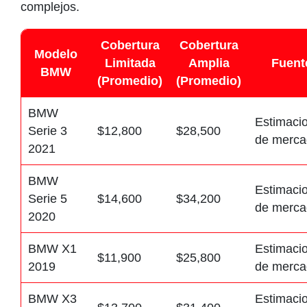
complejos.
Cobertura
Cobertura
Modelo
Limitada
Amplia
Fuent
BMW
(Promedio)
(Promedio)
BMW
Estimaci
Serie 3
$12,800
$28,500
de merca
2021
BMW
Estimaci
Serie 5
$14,600
$34,200
de merca
2020
BMW X1
Estimaci
$11,900
$25,800
2019
de merca
BMW X3
Estimaci