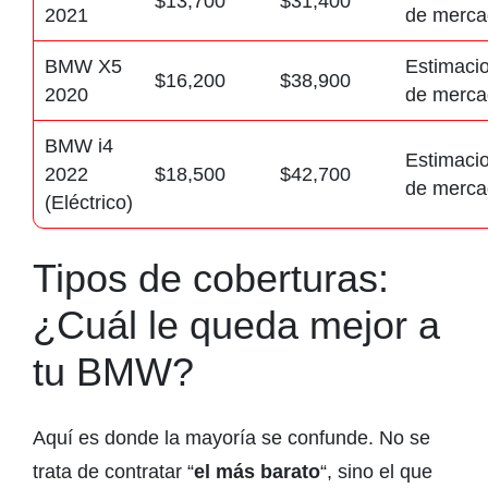
$13,700
$31,400
2021
de merca
BMW X5
Estimaci
$16,200
$38,900
2020
de merca
BMW i4
Estimaci
2022
$18,500
$42,700
de merca
(Eléctrico)
Tipos de coberturas:
¿Cuál le queda mejor a
tu BMW?
Aquí es donde la mayoría se confunde. No se
trata de contratar “
el más barato
“, sino el que