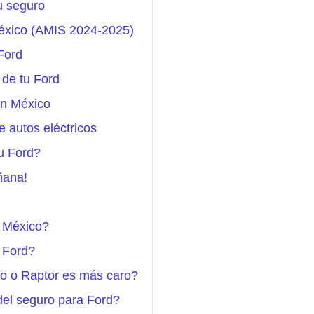
tu seguro
México (AMIS 2024-2025)
Ford
 de tu Ford
en México
 autos eléctricos
tu Ford?
ñana!
n México?
n Ford?
bo o Raptor es más caro?
 del seguro para Ford?