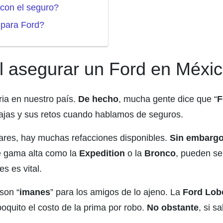
 con el seguro?
 para Ford?
l asegurar un Ford en Méxi
ia en nuestro país.
De hecho
, mucha gente dice que “
F
tajas y sus retos cuando hablamos de seguros.
lares, hay muchas refacciones disponibles.
Sin embarg
e gama alta como la
Expedition
o la
Bronco
, pueden se
s es vital.
son “
imanes
” para los amigos de lo ajeno. La
Ford Lob
oquito el costo de la prima por robo.
No obstante
, si s