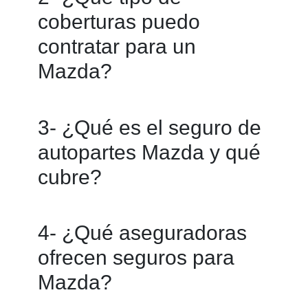
protege tu inversión ante
coberturas puedo
accidentes, robo o daños. Además,
contratar para un
en muchos estados de México es
Mazda?
obligatorio contar al menos con un
seguro de responsabilidad civil para
Puedes elegir entre Responsabilidad
3- ¿Qué es el seguro de
poder circular.
Civil, Cobertura Limitada, Cobertura
autopartes Mazda y qué
Amplia o Amplia Plus. Estas últimas
cubre?
ofrecen mayores beneficios como
daños materiales, robo total,
Es un programa especial de Mazda
4- ¿Qué aseguradoras
asistencia vial, gastos médicos y
México que protege piezas
ofrecen seguros para
más.
originales comúnmente robadas
Mazda?
como faros, fascias, espejos, rines,