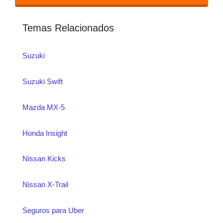
piezas originales con alto valor y
reduce deducibles. Si buscas algo
Temas Relacionados
más básico, una cobertura limitada
Suzuki
o RC también puede ser suficiente
según tus necesidades.
Suzuki Swift
Mazda MX-5
Honda Insight
Nissan Kicks
Nissan X-Trail
Seguros para Uber