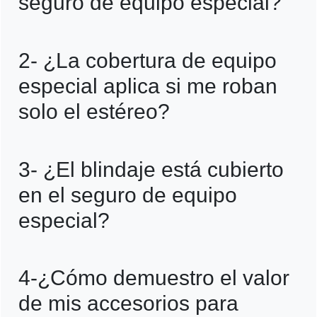
seguro de equipo especial?
Sí, son equipo especiales, debes
2- ¿La cobertura de equipo
declararlos, adjuntar factura y confirmar
especial aplica si me roban
límite por accesorio. Si no están
solo el estéreo?
declarados, no serán cubiertos.
Sí, si el robo parcial del accesorio está
3- ¿El blindaje está cubierto
contemplado y supera el umbral de
en el seguro de equipo
aplicación. Consulta tu deducible y
especial?
documentación solicitada.
Depende. Algunas pólizas lo excluyen o lo
4-¿Cómo demuestro el valor
manejan con condiciones especiales.
de mis accesorios para
Revisa tus Condiciones Generales antes