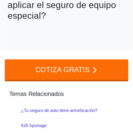
aplicar el seguro de equipo
de contratar este seguro.
especial?
Con facturas y evidencias (fotos/videos).
Sin comprobantes, la aseguradora podría
rechazar o limitar la indemnización.
COTIZA GRATIS
Temas Relacionados
¿Tu seguro de auto tiene amortización?
KIA Sportage