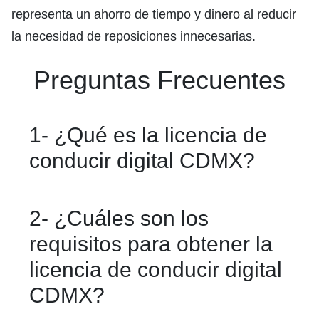
representa un ahorro de tiempo y dinero al reducir
la necesidad de reposiciones innecesarias.
Preguntas Frecuentes
1- ¿Qué es la licencia de
conducir digital CDMX?
La licencia de conducir digital CDMX es
2- ¿Cuáles son los
la versión electrónica de tu licencia
requisitos para obtener la
física tipo A, emitida por Semovi, que
licencia de conducir digital
puedes portar desde tu celular y usar
CDMX?
en revisiones oficiales.