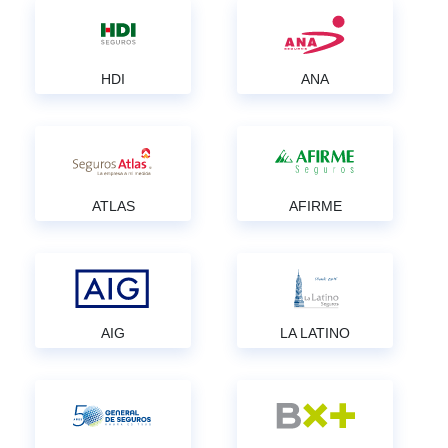
HDI
ANA
ATLAS
AFIRME
AIG
LA LATINO