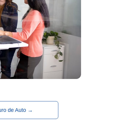
uro de Auto
→