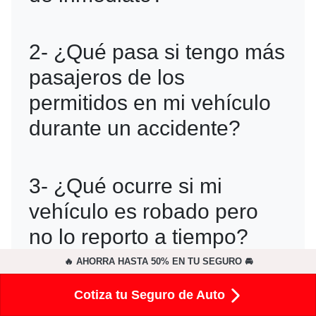
Si no informas a la aseguradora dentro
2- ¿Qué pasa si tengo más
del plazo estipulado, podrías perder la
pasajeros de los
cobertura del seguro para ese siniestro.
permitidos en mi vehículo
durante un accidente?
Si llevas más pasajeros de los que el
3- ¿Qué ocurre si mi
vehículo puede transportar legalmente,
vehículo es robado pero
el seguro podría negarse a cubrir los
no lo reporto a tiempo?
daños.
🔥 AHORRA HASTA 50% EN TU SEGURO 🚘
El seguro no cubrirá el robo si no se
4-¿Puedo obtener un
Cotiza tu Seguro de Auto
informa a la aseguradora dentro del